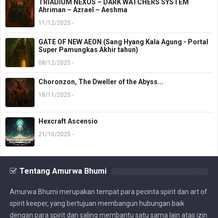
TRIADIUM NEXUS – DARK WATCHERS SYSTEM
Ahriman – Azrael – Aeshma
11/12/2025 -
GATE OF NEW AEON (Sang Hyang Kala Agung - Portal
Super Pamungkas Akhir tahun)
08/12/2025 -
Choronzon, The Dweller of the Abyss...
18/11/2025 -
Hexcraft Ascensio
21/10/2025 -
Tentang Amurwa Bhumi
Amurwa Bhumi merupakan tempat para pecinta spirit dan art of
spirit keeper, yang bertujuan membangun hubungan baik
dengan para spirit dan saling membantu satu sama lain atas izin