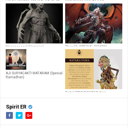
EVENT PROMO: SPECIAL RAJA JIN
Pemaharan Senjata Gaib
HAL - KADESH
Manananggal (Vampire)
Thorakh (SPECIAL DEMON)
AJI SURYACAKTI MATARAM (Spesial
Ramadhan)
Portal PAMUNGKAS Betara
Yamasura!PRO EDITION!LIMITED!!!
Spirit ER