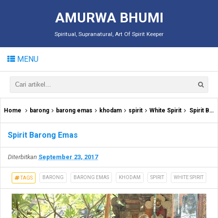
AMURWA BHUMI
Spiritual, Supranatural, Art Of Spirit Keeper
MENU
Home
barong
barong emas
khodam
spirit
White Spirit
Spirit Barong Emas
Spirit Barong Emas
Diterbitkan
September 23, 2017
BARONG
BARONG EMAS
KHODAM
SPIRIT
WHITE SPIRIT
TAGS