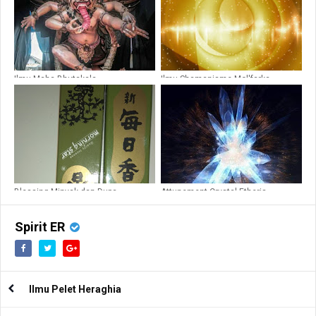
Ilmu Maha Bhutakala
Ilmu Shamanisme Mol'farka
Blessing Minyak dan Dupa
Attunement Crystal Etheris
Spirit ER
Ilmu Pelet Heraghia