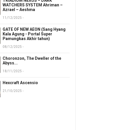
TRIADIUM NEXUS – DARK
WATCHERS SYSTEM Ahriman –
Azrael – Aeshma
11/12/2025 -
GATE OF NEW AEON (Sang Hyang
Kala Agung - Portal Super
Pamungkas Akhir tahun)
08/12/2025 -
Choronzon, The Dweller of the
Abyss...
18/11/2025 -
Hexcraft Ascensio
21/10/2025 -