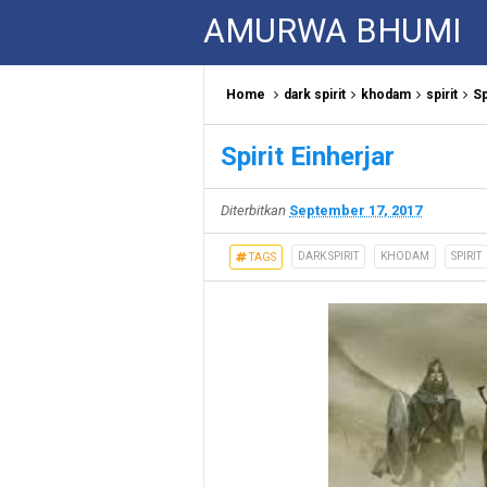
AMURWA BHUMI
Home
dark spirit
khodam
spirit
Sp
Spirit Einherjar
Diterbitkan
September 17, 2017
DARK SPIRIT
KHODAM
SPIRIT
TAGS