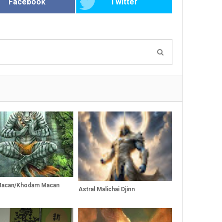
Facebook
Twitter
 Macan/Khodam Macan
Astral Malichai Djinn