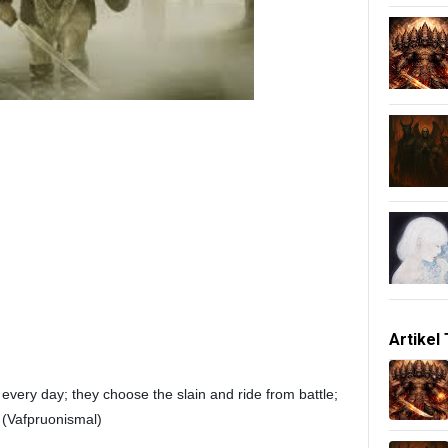
Artikel
ts every day; they choose the slain and ride from battle;
" (Vafpruonismal)