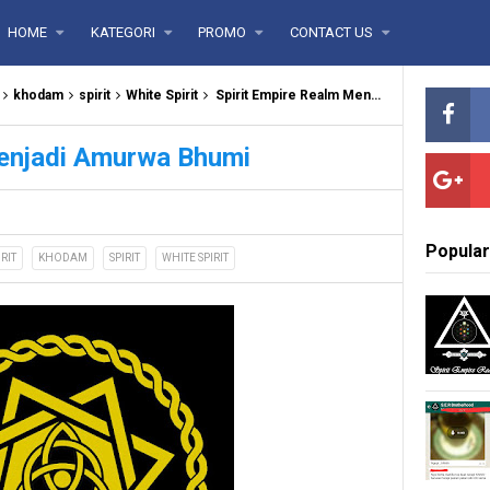
HOME
KATEGORI
PROMO
CONTACT US
khodam
spirit
White Spirit
Spirit Empire Realm Menjadi Amurwa Bhumi
Menjadi Amurwa Bhumi
Popular
RIT
KHODAM
SPIRIT
WHITE SPIRIT