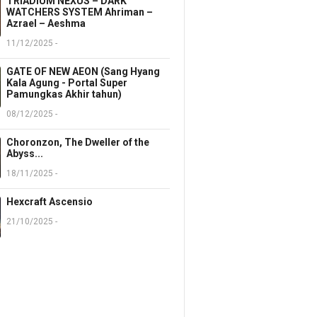
TRIADIUM NEXUS – DARK
WATCHERS SYSTEM Ahriman –
Azrael – Aeshma
11/12/2025 -
GATE OF NEW AEON (Sang Hyang
Kala Agung - Portal Super
Pamungkas Akhir tahun)
08/12/2025 -
Choronzon, The Dweller of the
Abyss...
18/11/2025 -
Hexcraft Ascensio
21/10/2025 -