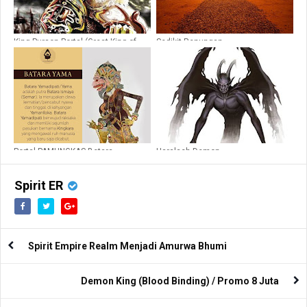
King Purson Portal (Great King of
Sedikit Renungan
Hell)
Portal PAMUNGKAS Betara
Haralach Demon
Yamasura!PRO EDITION!LIMITED!!!
Spirit ER
Spirit Empire Realm Menjadi Amurwa Bhumi
Demon King (Blood Binding) / Promo 8 Juta