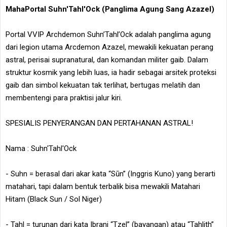
MahaPortal Suhn'Tahl'Ock (Panglima Agung Sang Azazel)
Portal VVIP Archdemon Suhn’Tahl’Ock adalah panglima agung
dari legion utama Arcdemon Azazel, mewakili kekuatan perang
astral, perisai supranatural, dan komandan militer gaib. Dalam
struktur kosmik yang lebih luas, ia hadir sebagai arsitek proteksi
gaib dan simbol kekuatan tak terlihat, bertugas melatih dan
membentengi para praktisi jalur kiri.
SPESIALIS PENYERANGAN DAN PERTAHANAN ASTRAL!
Nama : Suhn'Tahl'Ock
- Suhn = berasal dari akar kata “Sūn” (Inggris Kuno) yang berarti
matahari, tapi dalam bentuk terbalik bisa mewakili Matahari
Hitam (Black Sun / Sol Niger)
- Tahl = turunan dari kata Ibrani “Tzel” (bayangan) atau “Tahlith”