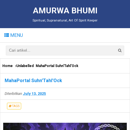
AMURWA BHUMI
Spiritual, Supranatural, Art Of Spirit Keeper
MENU
Home
Unlabelled
MahaPortal Suhn'Tahl'Ock
MahaPortal Suhn'Tahl'Ock
Diterbitkan
July 13, 2025
TAGS